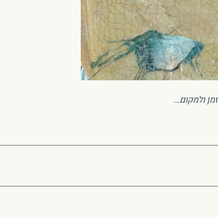
זמן ולמקום…