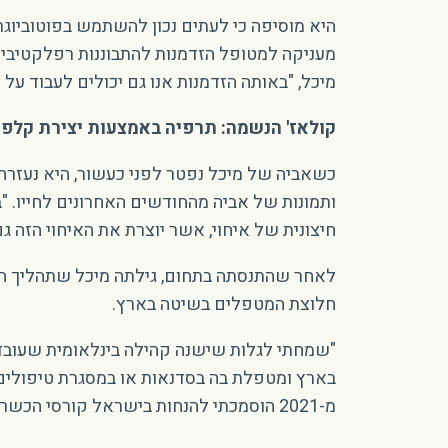
היא מוסיפה כי לעתים נכון להשתמש בפוטוביוגר
מעניקה למטופל הזדמנות להתבוננות רפלקטיבית
מיכל, "באותה הזדמנות אנו גם יכולים לעבוד על שינוי הנרטי
קולאז' הנשמה: תרפיה באמצעות יצירת קלפי
כשאביה של מיכל נפטר לפני כעשור, היא נעזרה ב
ותמונות של אביה מהחודשים האחרונים לחייו. 
חיצונית של איחוי, אשר יוצרת את האיחוי הזה ג
לאחר שהתנסתה בתחום, גילתה מיכל שתהליך התר
חלוצת המטפלים בשיטה בארץ.
"שמחתי לגלות שישנה קהילה בינלאומית שעובדת
בארץ ומטפלת בה בסדנאות או במסגרת טיפולים פ
מ-2021 הוסמכתי להנחות בישראל קורסי הכשרה למנחים, מטפלים ומאמנים המעוניינים להשתלם ולעבוד עם השיטה בקבוצות ובתהליכים פרטניים".