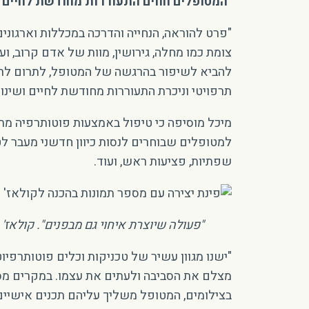
"המטופלים חווים התעוררות מחודשת לחיים"
"פרט להוראה, הנחייה והדרכה במכללות וארגוני
צומת כמו מחלה, גירושין, מוות של אדם קרוב, ו
להביא לשיפור בהרגשה של המטופל, לתרום לרגיע
תרפויטי וניכרת התעוררות מחודשת לחיים ושינוי 
מיכל מוסיפה כי טיפול באמצעות פוטותרפיה מתאי
למטופלים שבוחרים לנסות כיוון חדשני מעבר לט
שפתיות, פציעות ראש, ועוד.
"פעולה שיוצרת איחוי גם מבפנים". קולאז'
"ישנו מגוון עשיר של טכניקות וכלים פוטותרפיו
מצלם את הסביבה ולעתים את עצמו. במקרים מסוי
בצילומים, המטופל משליך עליהם תכנים אישיים 