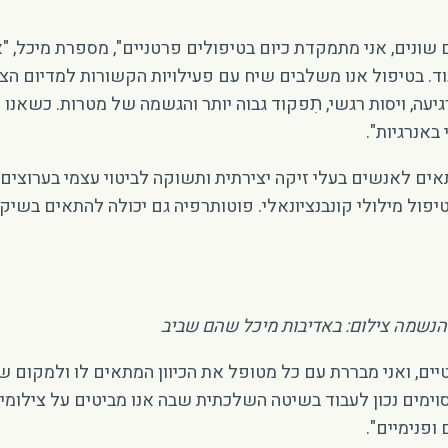
ם שונים, אני מתמקדת כיום בטיפולים פרטניים", מספרת מיכל,
עוד. בטיפול אנו משלבים שיח עם פעילויות הקשורות למדיום הצ
ה, ויסות רגשי, תׅפקוד גבוה יותר והגשמה של מטרות. כשאנו 
באנרגיות".
ם לאנשים בעלי זיקה יצירתית ותשוקה לביטוי עצמי בערוצים וי
יפול מילולי קונבנציונאלי. פוטותרפיה גם יכולה להתאים בשי
 הנשמה צילום: באדיבות מיכל שהם שביב
טיים, ואני מבררת עם כל מטופל את הכיוון המתאים לו ולמקום ש
מים נכון לעבוד בשיטה השלכתית שבה אנו מביטים על צילומים 
ופנימיים".