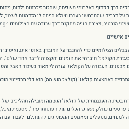
פיה דרך דפדוף באלבומי משפחה, שחזור זיכרונות ילדות, ניתו
 על דברים שהתרחשו בעברו ושלא הייתה לו הזדמנות לעצור, לח
ב, ויצירת חוויה מתקנת דרך עבודה עם הצילומים ו-reframing (מסגור מחדש)".
ם אישיים
כלים הצילומיים כדי להתגבר על האובדן. באופן אינטואיטיבי ה
"בעזרת הקולאז' חיברתי את הזמנים והקצוות לדבר אחד שלם",
ם מבפנים. העבודה על הקולאז' עזרה לי מאוד בעיבוד האבל והפר
פיה באמצעות קולאז' (קולאז הנשמה) הוא כלי תרפיוטי מוכר ב
 בשיטה העוצמתית של קולאז' הנשמה ומובילה תהליכים של עב
רטניים כחלק מארגז הכלים של הפוטותרפיה", מסכמת מיכל, "הש