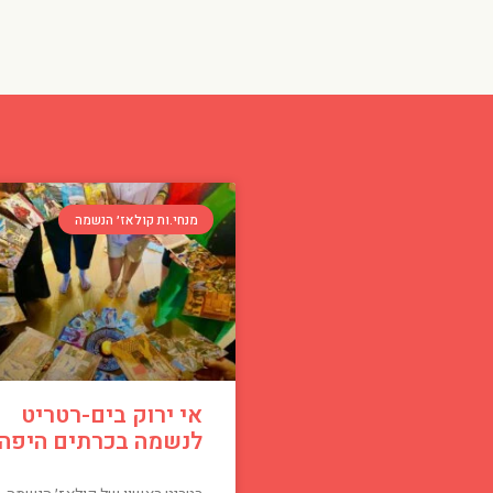
מנחי.ות קולאז׳ הנשמה
אי ירוק בים-רטריט
לנשמה בכרתים היפה